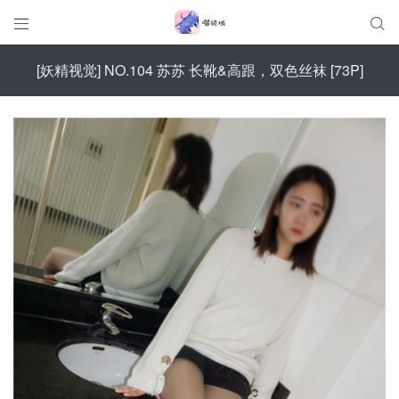


[妖精视觉] NO.104 苏苏 长靴&高跟，双色丝袜 [73P]