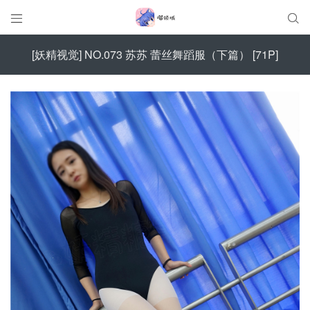


[妖精视觉] NO.073 苏苏 蕾丝舞蹈服（下篇） [71P]