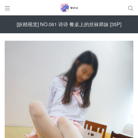


[妖精视觉] NO.061 诗诗 餐桌上的丝袜师妹 [35P]