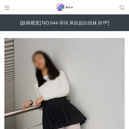


[妖精视觉] NO.044 诗诗 风吹起白丝袜 [67P]