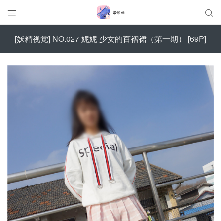


[妖精视觉] NO.027 妮妮 少女的百褶裙（第一期） [69P]