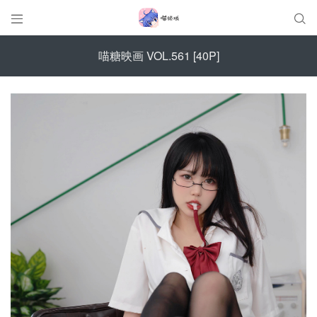


喵糖映画 VOL.561 [40P]