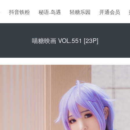
密
抖音铁粉
秘语.岛遇
轻糖乐园
开通会员
喵糖映画 VOL.551 [23P]