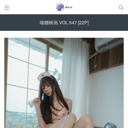


喵糖映画 VOL.547 [22P]