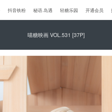
密
抖音铁粉
秘语.岛遇
轻糖乐园
开通会员
喵糖映画 VOL.531 [37P]