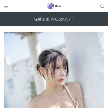


喵糖映画 VOL.525[37P]