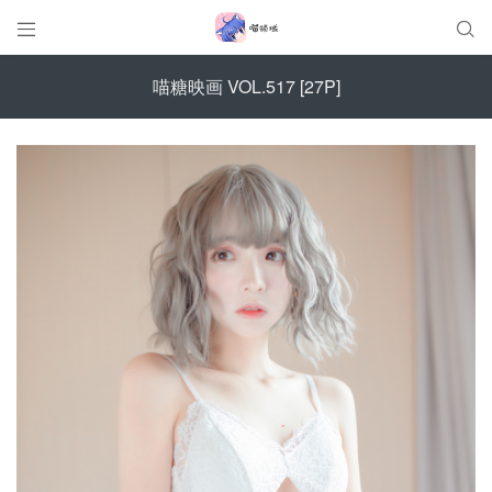


喵糖映画 VOL.517 [27P]