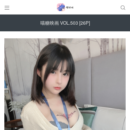


喵糖映画 VOL.503 [26P]