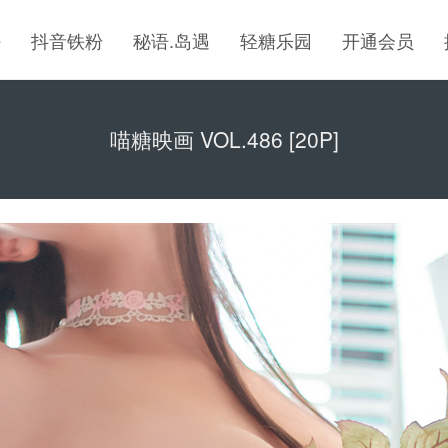
密
抖音铁粉
秘语.岛遇
轻糖乐园
开通会员
喵糖映画 VOL.486 [20P]