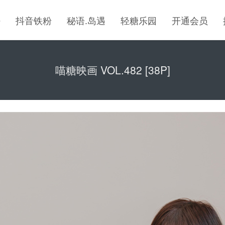
密
抖音铁粉
秘语.岛遇
轻糖乐园
开通会员
喵糖映画 VOL.482 [38P]