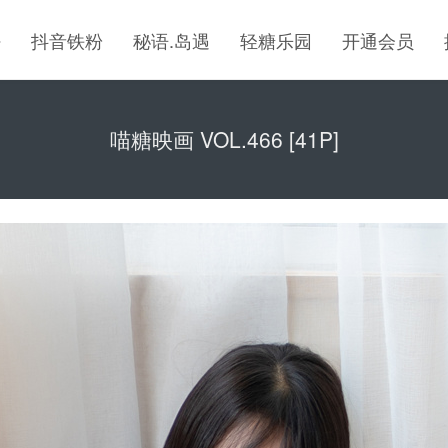
密
抖音铁粉
秘语.岛遇
轻糖乐园
开通会员
喵糖映画 VOL.466 [41P]