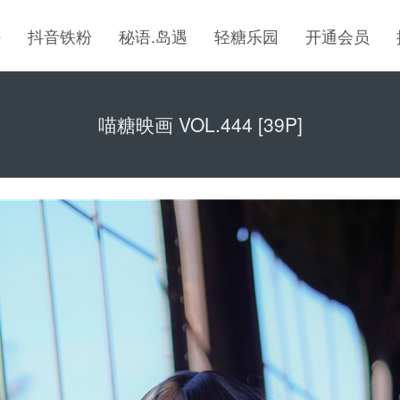
密
抖音铁粉
秘语.岛遇
轻糖乐园
开通会员
喵糖映画 VOL.444 [39P]