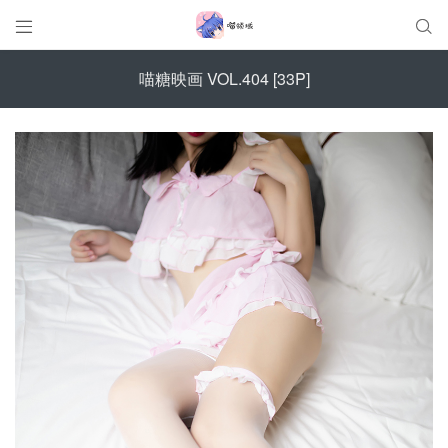


喵糖映画 VOL.404 [33P]