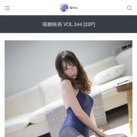


喵糖映画 VOL.344 [22P]