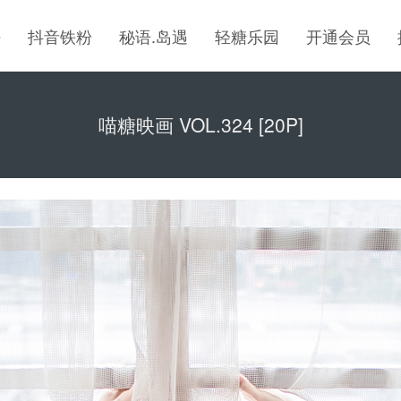
密
抖音铁粉
秘语.岛遇
轻糖乐园
开通会员
喵糖映画 VOL.324 [20P]