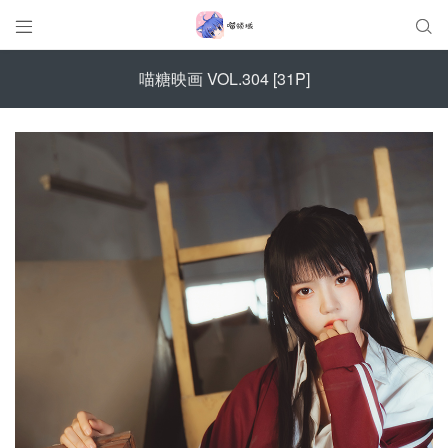


喵糖映画 VOL.304 [31P]