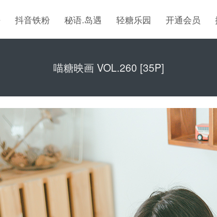
密
抖音铁粉
秘语.岛遇
轻糖乐园
开通会员
喵糖映画 VOL.260 [35P]