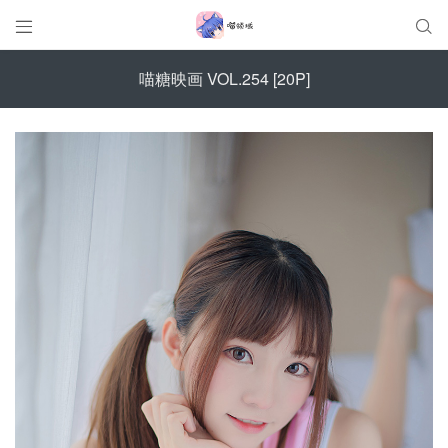


喵糖映画 VOL.254 [20P]