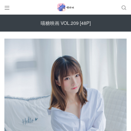


喵糖映画 VOL.209 [48P]