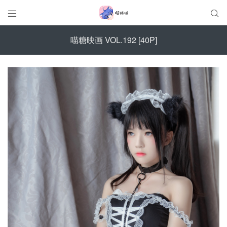


喵糖映画 VOL.192 [40P]