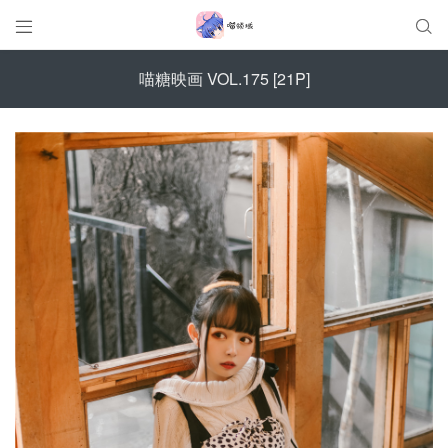


喵糖映画 VOL.175 [21P]