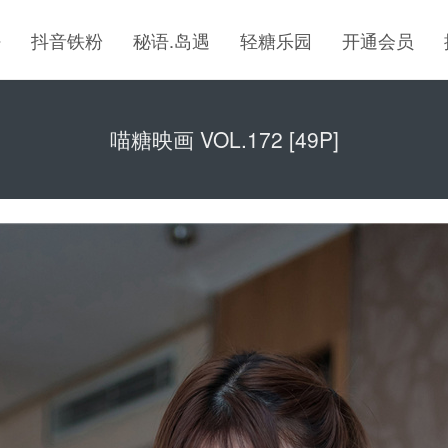
密
抖音铁粉
秘语.岛遇
轻糖乐园
开通会员
喵糖映画 VOL.172 [49P]