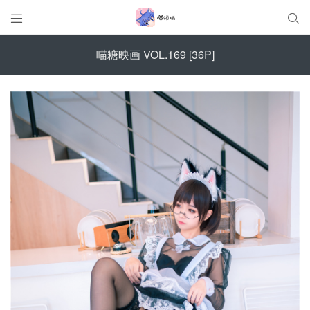


喵糖映画 VOL.169 [36P]