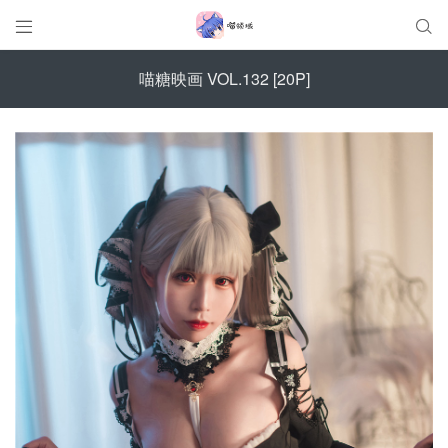


喵糖映画 VOL.132 [20P]