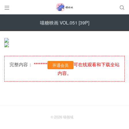


喵糖映画 VOL.051 [39P]
完整内容：
********
可在线观看和下载全站
开通会员
内容。
© 2026
喵领域