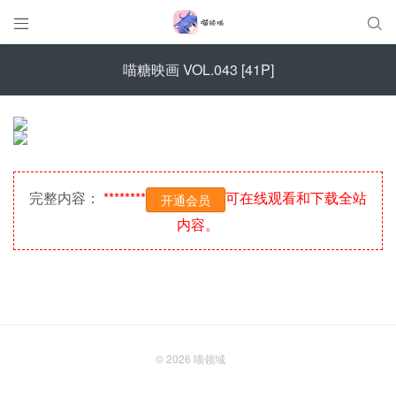


喵糖映画 VOL.043 [41P]
完整内容：
********
可在线观看和下载全站
开通会员
内容。
© 2026
喵领域