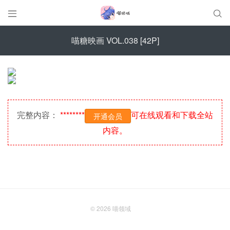


喵糖映画 VOL.038 [42P]
完整内容：
********
可在线观看和下载全站
开通会员
内容。
© 2026
喵领域