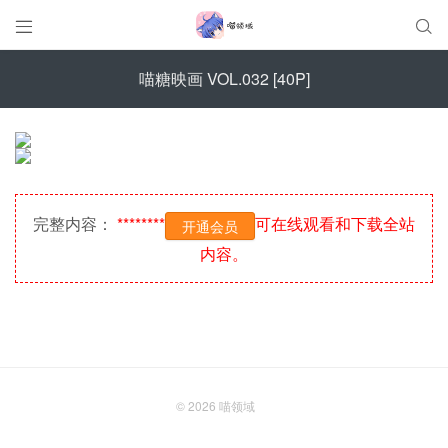


喵糖映画 VOL.032 [40P]
完整内容：
********
可在线观看和下载全站
开通会员
内容。
© 2026
喵领域