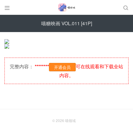


喵糖映画 VOL.011 [41P]
完整内容：
********
可在线观看和下载全站
开通会员
内容。
© 2026
喵领域