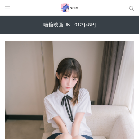


喵糖映画 JKL.012 [48P]