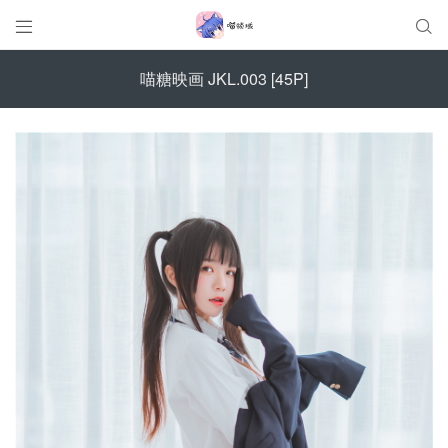


喵糖映画 JKL.003 [45P]