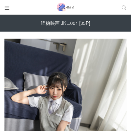


喵糖映画 JKL.001 [35P]