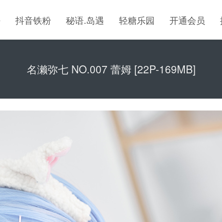
密
抖音铁粉
秘语.岛遇
轻糖乐园
开通会员
名濑弥七 NO.007 蕾姆 [22P-169MB]