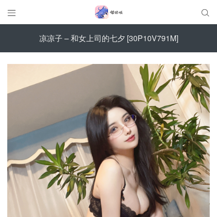


凉凉子 – 和女上司的七夕 [30P10V791M]