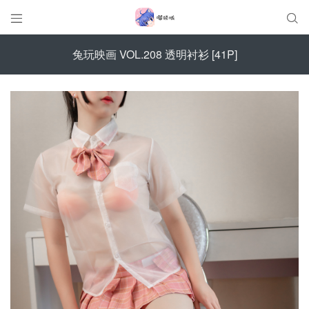


兔玩映画 VOL.208 透明衬衫 [41P]