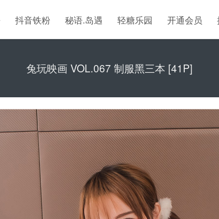
密
抖音铁粉
秘语.岛遇
轻糖乐园
开通会员
兔玩映画 VOL.067 制服黑三本 [41P]