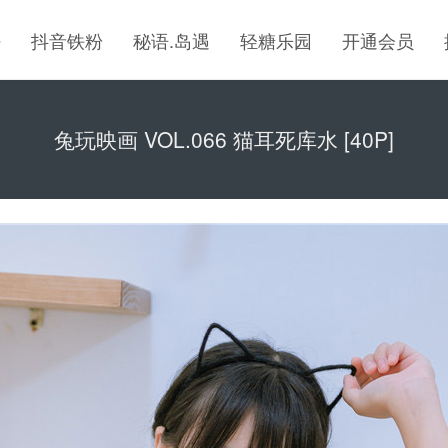
密
抖音铁粉
秘语.岛遇
轻糖乐园
开通会员
兔玩映画 VOL.066 猫耳死库水 [40P]