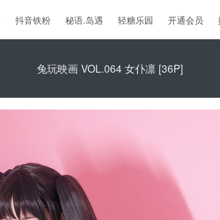
密
抖音铁粉
秘语.岛遇
轻糖乐园
开通会员
兔玩映画 VOL.064 女仆凛 [36P]