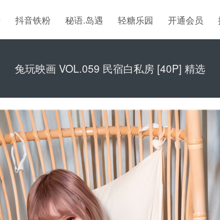
密
抖音铁粉
秘语.岛遇
轻糖乐园
开通会员
兔玩映画 VOL.059 民宿白私房 [40P] 精选