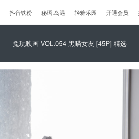
密
抖音铁粉
秘语.岛遇
轻糖乐园
开通会员
兔玩映画 VOL.054 黑喵女友 [45P] 精选