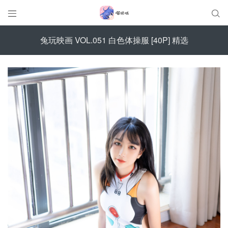


兔玩映画 VOL.051 白色体操服 [40P] 精选