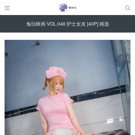


兔玩映画 VOL.048 护士女友 [40P] 精选