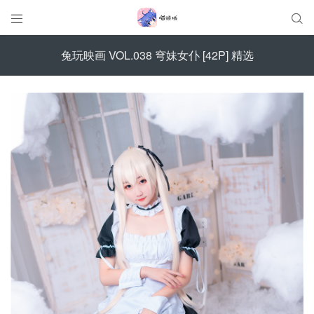


兔玩映画 VOL.038 穹妹女仆 [42P] 精选