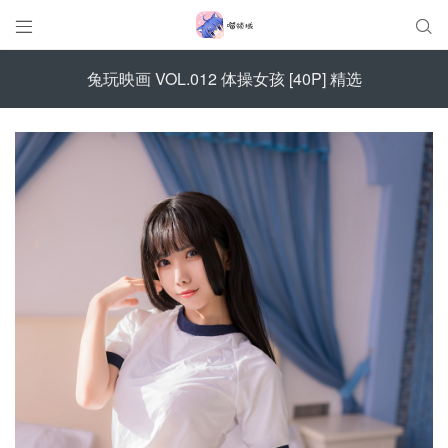


兔玩映画 VOL.012 体操女孩 [40P] 精选