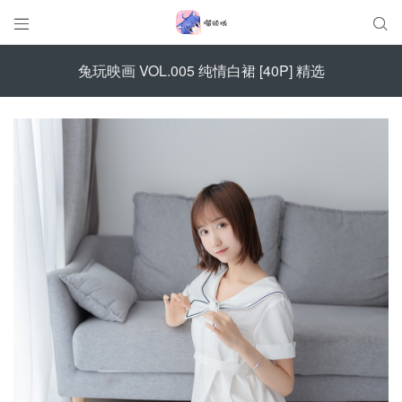


兔玩映画 VOL.005 纯情白裙 [40P] 精选