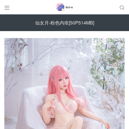


仙女月-粉色内依[50P514MB]